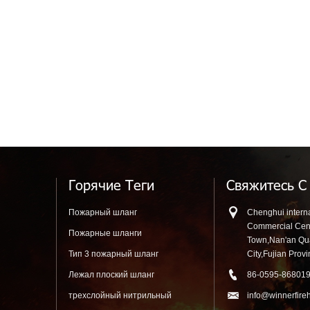
Горячие Теги
Свяжитесь С
Пожарный шланг
Chenghui interna
Commercial Cen
Пожарные шланги
Town,Nan'an Q
Тип 3 пожарный шланг
City,Fujian Prov
Лежал плоский шланг
86-0595-86801
трехслойный нитрильный
info@winnerfire
резиновый шланг