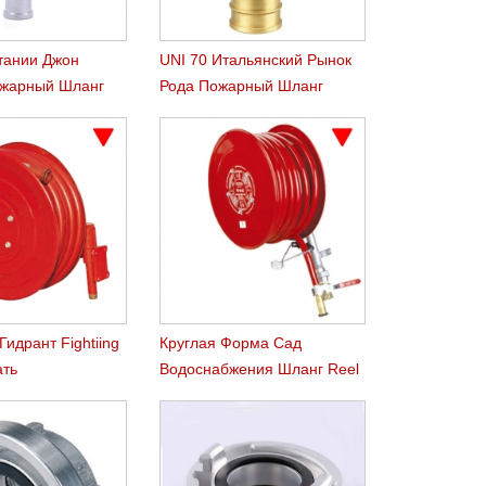
тании Джон
UNI 70 Итальянский Рынок
жарный Шланг
Рода Пожарный Шланг
я
Сцепления
идрант Fightiing
Круглая Форма Сад
ать
Водоснабжения Шланг Reel
еся Шланговой
Ролл