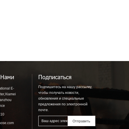
 Нами
Подписаться
Подпишитесь на нашу рассылку,
tional E-
чтобы получать новости,
ter,Xiamei
обновления и специальные
uanzhou
предложения по электронной
ince
почте.
910
hose.com