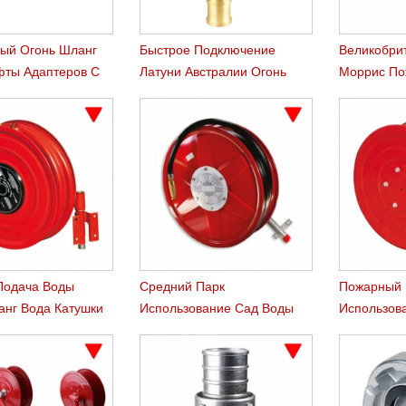
ый Огонь Шланг
Быстрое Подключение
Великобри
ты Адаптеров С
Латуни Австралии Огонь
Моррис По
Мужской Поток
Шланг
Сцеплени
Подача Воды
Средний Парк
Пожарный Г
анг Вода Катушки
Использование Сад Воды
Использов
Шланг Reel
Вращающи
Бухты