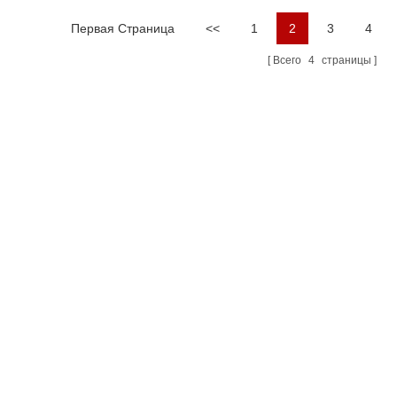
Первая Страница
<<
1
2
3
4
Всего
4
страницы