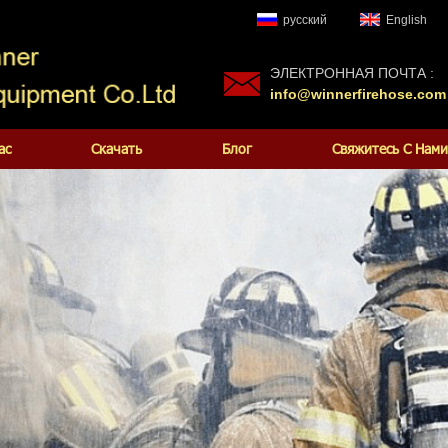
русский
English
ЭЛЕКТРОННАЯ ПОЧТА :
info@winnerfirehose.com
ас
Скачать
Блог
Свяжитесь С Нами