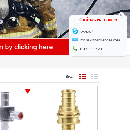
Сейчас на сайте
ivy.xiao7
info@winnerfirehose.com
18160999520
Вид :
Представление сетки
Представление с