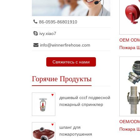
86-0595-86801910
ivy.xiao7
OEM ODM
info@winnerfirehose.com
Пожара Ш
Пзготови
Свяжитесь с нами
Горячие Продукты
дешевый cccf подвесной
пожарный спринклер
OEM/ODM
шланг для
Пожара Ш
пожаротушения
Размер И