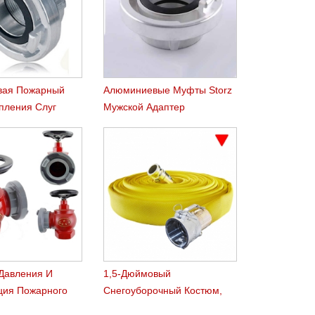
вая Пожарный
Алюминиевые Муфты Storz
пления Слуг
Мужской Адаптер
Давления И
1,5-Дюймовый
ция Пожарного
Снегоуборочный Костюм,
Создающий Снежный Шланг