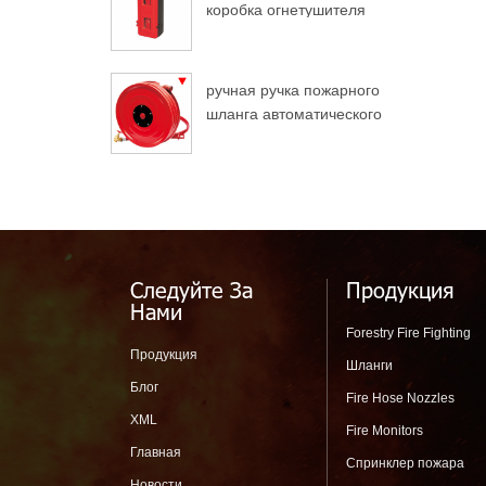
коробка огнетушителя
для грузовых
автомобилей
ручная ручка пожарного
шланга автоматического
разворота
Следуйте За
Продукция
Нами
Forestry Fire Fighting
Продукция
Шланги
Блог
Fire Hose Nozzles
XML
Fire Monitors
Главная
Спринклер пожара
Новости