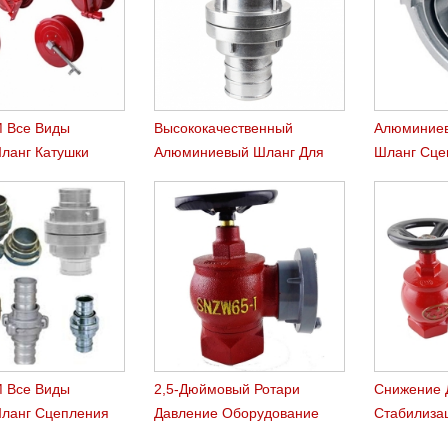
 Все Виды
Высококачественный
Алюминие
ланг Катушки
Алюминиевый Шланг Для
Шланг Сце
телей
Пожарного Шланга
Адаптер
 Все Виды
2,5-Дюймовый Ротари
Снижение 
ланг Сцепления
Давление Оборудование
Стабилиза
 Тип
Пожарного Гидранта
Гидранта