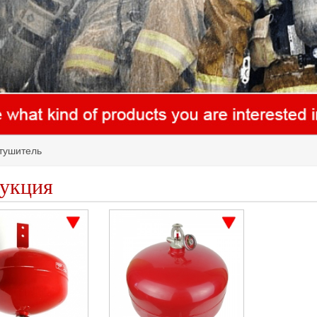
тушитель
укция