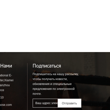
 Нами
Подписаться
Подпишитесь на нашу рассылку,
tional E-
чтобы получать новости,
ter,Xiamei
обновления и специальные
uanzhou
предложения по электронной
ince
почте.
910
hose.com