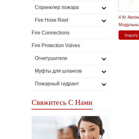
Спринклер пожара
4 Кг Авто
Fire Hose Reel
Модульны
Огнетуши
Fire Connections
Inquir
Fire Protection Valves
Огнетушители
Муфты для шлангов
Пожарный гидрант
Свяжитесь С Нами