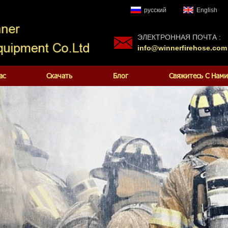
русский
English
ЭЛЕКТРОННАЯ ПОЧТА :
info@winnerfirehose.com
ас
Скачать
Блог
Свяжитесь С Нами