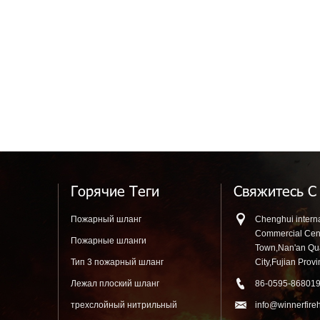
Горячие Теги
Свяжитесь С
Пожарный шланг
Chenghui interna
Commercial Cen
Пожарные шланги
Town,Nan'an Q
Тип 3 пожарный шланг
City,Fujian Prov
Лежал плоский шланг
86-0595-86801
трехслойный нитрильный
info@winnerfire
резиновый шланг