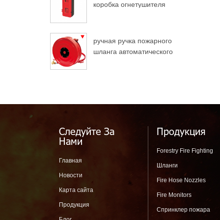
коробка огнетушителя
для грузовых
автомобилей
ручная ручка пожарного
шланга автоматического
разворота
Следуйте За
Продукция
Нами
Forestry Fire Fighting
Главная
Шланги
Новости
Fire Hose Nozzles
Карта сайта
Fire Monitors
Продукция
Спринклер пожара
Блог