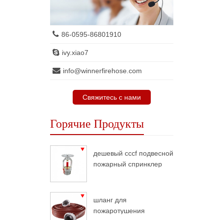
86-0595-86801910
ivy.xiao7
info@winnerfirehose.com
Свяжитесь с нами
Горячие Продукты
дешевый cccf подвесной
пожарный спринклер
шланг для
пожаротушения