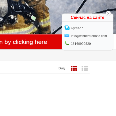
Сейчас на сайте
ivy.xiao7
info@winnerfirehose.com
18160999520
Вид :
Представление сетки
Представление с