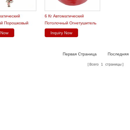
матический
6 Кг Автоматический
й Порошковый
Потолочный Огнетушитель
тель
y Now
Inquiry Now
Первая Страница
Последняя
Всего
1
страницы