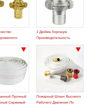
ачество
2 Дюйма Хорошую
рованного
Производительность
кадзима
Алюминия Накадзима
 Шланг
Шланг Сцепления
я
ванный Прочный
Пожарный Шланг Высокого
рный Саржевый
Рабочего Давления По
Лесным Пожарам Воды Лес