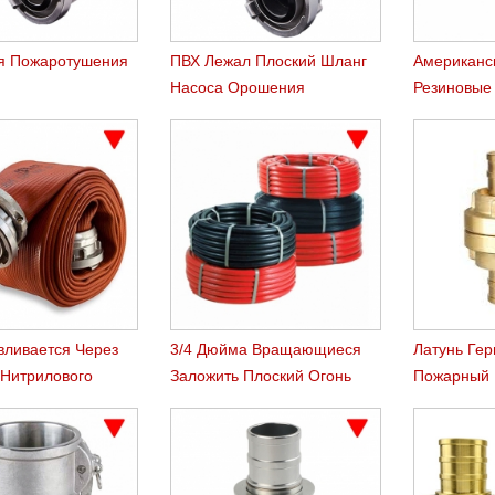
я Пожаротушения
ПВХ Лежал Плоский Шланг
Американс
Насоса Орошения
Резиновые
Сельского Хозяйства
Шланги
вливается Через
3/4 Дюйма Вращающиеся
Латунь Ге
 Нитрилового
Заложить Плоский Огонь
Пожарный
Шланг Reel Шланг
Storz