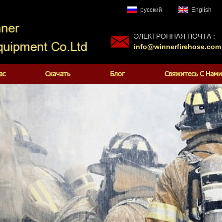
русский
English
ЭЛЕКТРОННАЯ ПОЧТА :
info@winnerfirehose.com
ас
Скачать
Блог
Свяжитесь С Нами