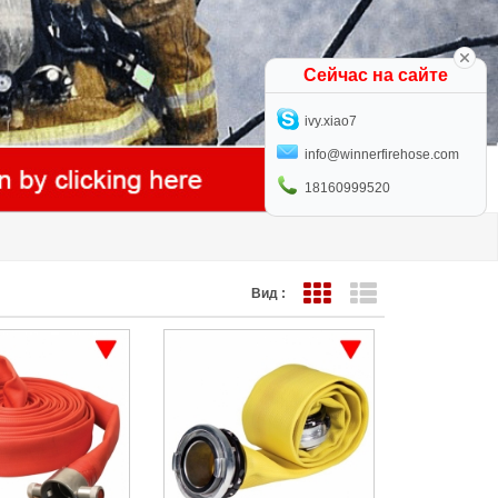
Сейчас на сайте
ivy.xiao7
info@winnerfirehose.com
18160999520
Вид :
Представление сетки
Представление с