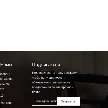
 Нами
Подписаться
Подпишитесь на нашу рассылку,
tional E-
чтобы получать новости,
ter,Xiamei
обновления и специальные
uanzhou
предложения по электронной
ince
почте.
910
hose.com