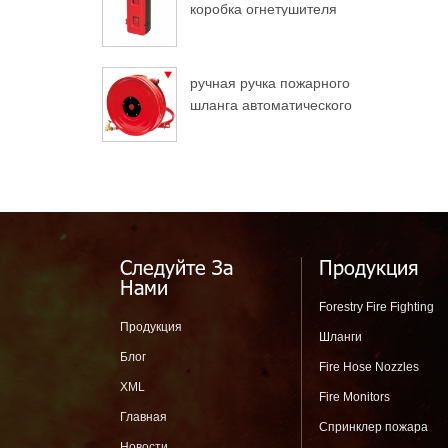
коробка огнетушителя
для грузовых
автомобилей
ручная ручка пожарного
шланга автоматического
разворота
Следуйте За
Продукция
Нами
Forestry Fire Fighting
Продукция
Шланги
Блог
Fire Hose Nozzles
XML
Fire Monitors
Главная
Спринклер пожара
Новости