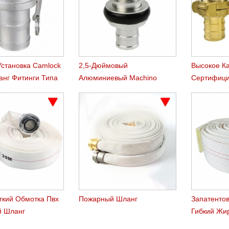
Установка Camlock
2,5-Дюймовый
Высокое К
анг Фитинги Типа
Алюминиевый Machino
Сертифици
Пожарный Шланг
Латуни На
Сцепления
Пожарный
Сцеплени
гкий Обмотка Пвх
Пожарный Шланг
Запатенто
 Шланг
Гибкий Жи
Пвх-Шланг