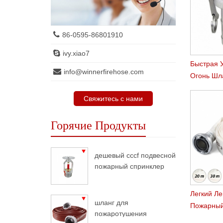
86-0595-86801910
ivy.xiao7
Быстрая 
info@winnerfirehose.com
Огонь Шл
C
Свяжитесь с нами
Горячие Продукты
дешевый cccf подвесной
пожарный спринклер
Легкий Ле
шланг для
Пожарный
пожаротушения