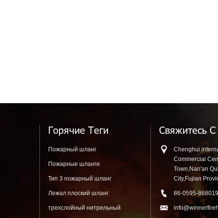
Горячие Теги
Свяжитесь С
Пожарный шланг
Chenghui interna
Commercial Cen
Пожарные шланги
Town,Nan'an Q
Тип 3 пожарный шланг
City,Fujian Prov
Лежал плоский шланг
86-0595-86801
трехслойный нитрильный
info@winnerfire
резиновый шланг