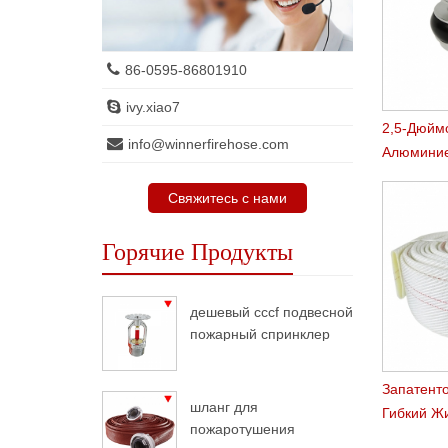
86-0595-86801910
ivy.xiao7
2,5-Дюйм
info@winnerfirehose.com
Алюминие
Пожарный
Свяжитесь с нами
Сцеплени
Горячие Продукты
дешевый cccf подвесной
пожарный спринклер
Запатент
шланг для
Гибкий Ж
пожаротушения
Пвх-Шлан