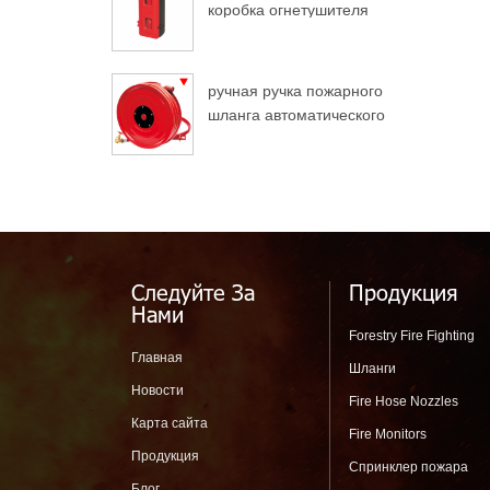
коробка огнетушителя
для грузовых
автомобилей
ручная ручка пожарного
шланга автоматического
разворота
Следуйте За
Продукция
Нами
Forestry Fire Fighting
Главная
Шланги
Новости
Fire Hose Nozzles
Карта сайта
Fire Monitors
Продукция
Спринклер пожара
Блог