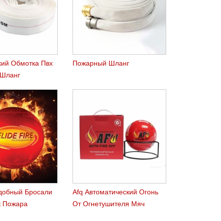
кий Обмотка Пвх
Пожарный Шланг
 Шланг
Удобный Бросали
Afq Автоматический Огонь
 Пожара
От Огнетушителя Мяч