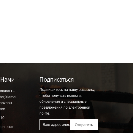
 Нами
Подписаться
Подпишитесь на нашу рассылку,
tional E-
чтобы получать новости,
ter,Xiamei
обновления и специальные
uanzhou
предложения по электронной
ince
почте.
910
hose.com