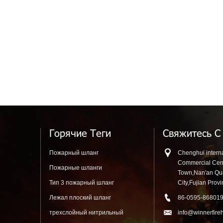
Горячие Теги
Свяжитесь С
Пожарный шланг
Chenghui interna
Commercial Cen
Пожарные шланги
Town,Nan'an Q
Тип 3 пожарный шланг
City,Fujian Prov
Лежал плоский шланг
86-0595-86801
трехслойный нитрильный
info@winnerfire
резиновый шланг