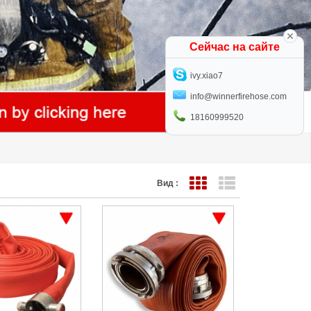
Сейчас на сайте
ivy.xiao7
info@winnerfirehose.com
18160999520
Вид :
Представление сетки
Представление с