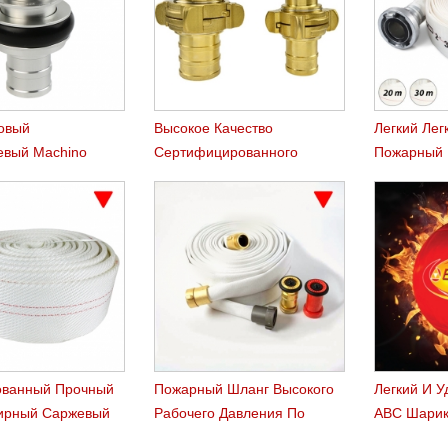
овый
Высокое Качество
Легкий Лег
вый Machino
Сертифицированного
Пожарный
 Шланг
Латуни Накадзима
я
Пожарный Шланг
Сцепления
ованный Прочный
Пожарный Шланг Высокого
Легкий И 
ирный Саржевый
Рабочего Давления По
ABC Шарик
г
Лесным Пожарам Воды Лес