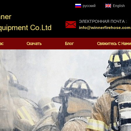
русский
English
ЭЛЕКТРОННАЯ ПОЧТА :
info@winnerfirehose.com
ас
Скачать
Блог
Свяжитесь С Нами