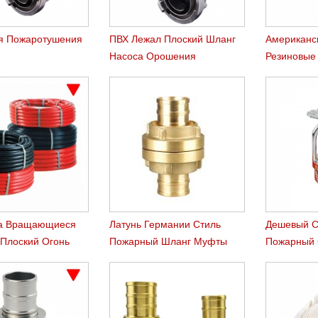
я Пожаротушения
ПВХ Лежал Плоский Шланг
Американс
Насоса Орошения
Резиновые
Сельского Хозяйства
Шланги
а Вращающиеся
Латунь Германии Стиль
Дешевый C
 Плоский Огонь
Пожарный Шланг Муфты
Пожарный 
el Шланг
Storz