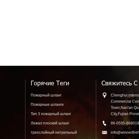
Горячие Теги
Свяжитесь С
Пожарный шланг
Chenghui interna
Commercial Cen
Пожарные шланги
Town,Nan'an Q
Тип 3 пожарный шланг
City,Fujian Prov
Лежал плоский шланг
86-0595-86801
трехслойный нитрильный
info@winnerfire
резиновый шланг