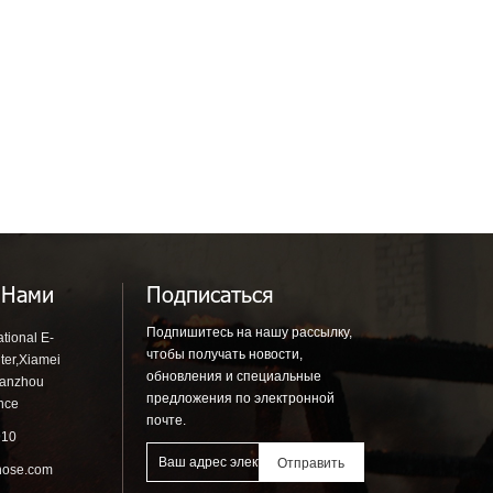
 Нами
Подписаться
Подпишитесь на нашу рассылку,
tional E-
чтобы получать новости,
ter,Xiamei
обновления и специальные
uanzhou
предложения по электронной
ince
почте.
910
hose.com