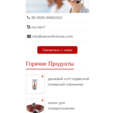
86-0595-86801910
ivy.xiao7
info@winnerfirehose.com
Свяжитесь с нами
Горячие Продукты
дешевый cccf подвесной
пожарный спринклер
шланг для
пожаротушения