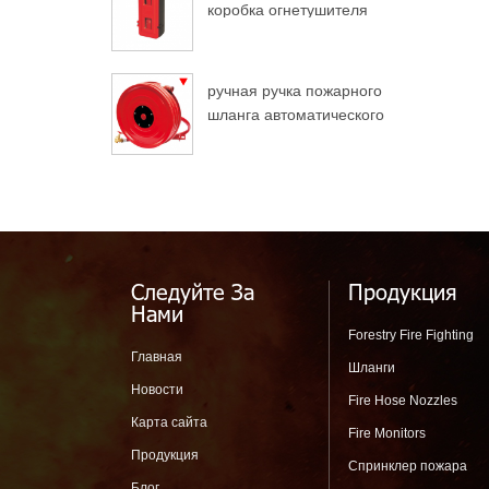
коробка огнетушителя
для грузовых
автомобилей
ручная ручка пожарного
шланга автоматического
разворота
Следуйте За
Продукция
Нами
Forestry Fire Fighting
Главная
Шланги
Новости
Fire Hose Nozzles
Карта сайта
Fire Monitors
Продукция
Спринклер пожара
Блог