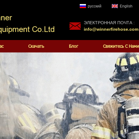
русский
English
ЭЛЕКТРОННАЯ ПОЧТА :
info@winnerfirehose.com
ас
Скачать
Блог
Свяжитесь С Нами