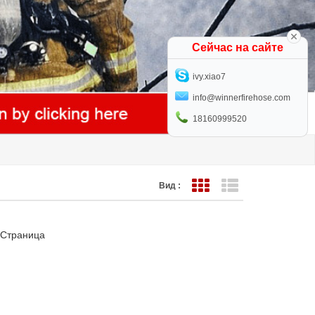
Сейчас на сайте
ivy.xiao7
info@winnerfirehose.com
18160999520
Вид :
Представление сетки
Представление с
 Страница