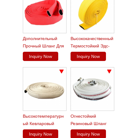
Дополнительный
Высококачественный
Прочный Шланг Для
Термостойкий Эдс-
Пожаротушения С
Пожарный Шланг
Inquiry Now
Inquiry Now
Двойной
Устойчивостью К
Истиранию
Высокотемпературн
Огнестойкий
Ый Кевларовый
Резиновый Шланг
Шланг
Высокого Качества
Inquiry Now
Inquiry Now