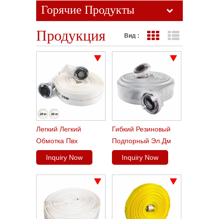
Горячие Продукты
Продукция
Вид :
Представление сетк
Представлен
Легкий Легкий
Гибкий Резиновый
Обмотка Пвх
Подпорный Эл.дм
Пожарный Шланг
Пожарный Шланг
Inquiry Now
Inquiry Now