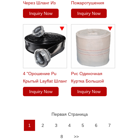
Через Шланг Из
Пожаротушения
Нитрилового Каучука
Inquiry Now
Inquiry Now
4 "орошение Pu
Pvc Одиночная
Крытый Layflat Шланг
Куртка Большой
Диаметр 8 Дюймов
Inquiry Now
Inquiry Now
Сельское Хозяйство
Пожарный Шланг
Первая Страница
1
2
3
4
5
6
7
8
>>