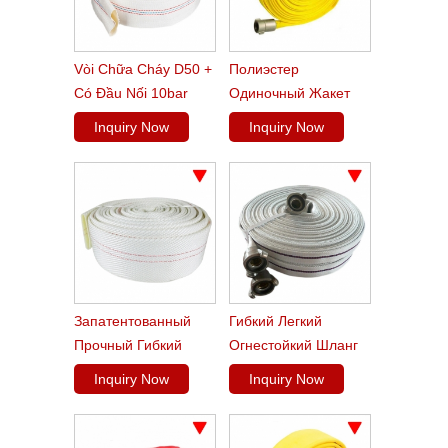
Vòi Chữa Cháy D50 +
Полиэстер
Có Đầu Nối 10bar
Одиночный Жакет
Tpu Лесной Шланг
Inquiry Now
Inquiry Now
Шланга
Запатентованный
Гибкий Легкий
Прочный Гибкий
Огнестойкий Шланг
Жирный Саржевый
Inquiry Now
Inquiry Now
Пвх-Шланг