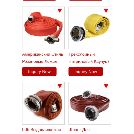
Американский Стиль
Трехслойный
Резиновые Лежал
Нитриловый Каучук /
Плоский Шланги
Подводящий Шланг
Inquiry Now
Inquiry Now
Ldh Выдавливается
Шланг Для