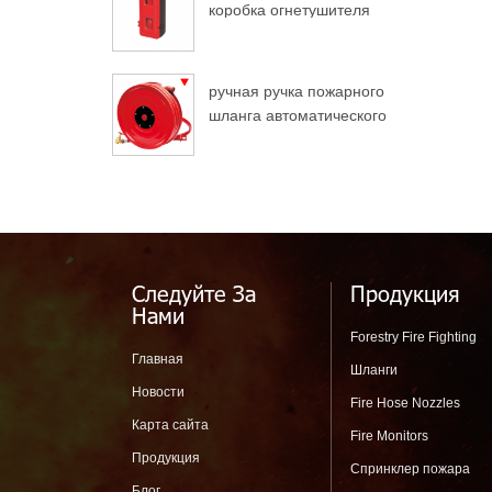
коробка огнетушителя
для грузовых
автомобилей
ручная ручка пожарного
шланга автоматического
разворота
Следуйте За
Продукция
Нами
Forestry Fire Fighting
Главная
Шланги
Новости
Fire Hose Nozzles
Карта сайта
Fire Monitors
Продукция
Спринклер пожара
Блог