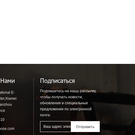
 Нами
Подписаться
Подпишитесь на нашу рассылку,
tional E-
чтобы получать новости,
ter,Xiamei
обновления и специальные
uanzhou
предложения по электронной
ince
почте.
910
hose.com