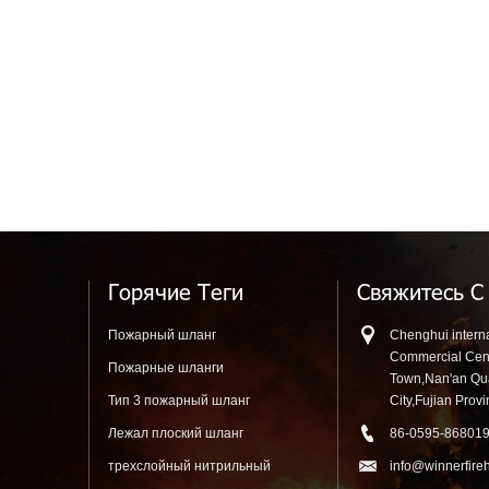
Горячие Теги
Свяжитесь С
Пожарный шланг
Chenghui interna
Commercial Cen
Пожарные шланги
Town,Nan'an Q
Тип 3 пожарный шланг
City,Fujian Prov
Лежал плоский шланг
86-0595-86801
трехслойный нитрильный
info@winnerfire
резиновый шланг