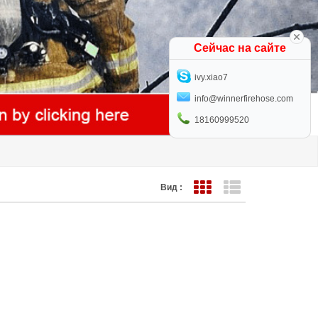
Сейчас на сайте
ivy.xiao7
info@winnerfirehose.com
18160999520
Вид :
Представление сетки
Представление с