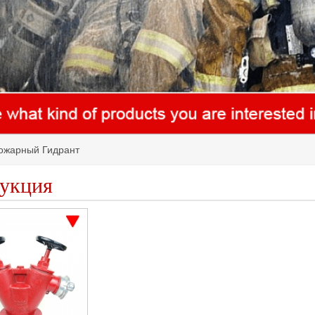
ожарный Гидрант
укция