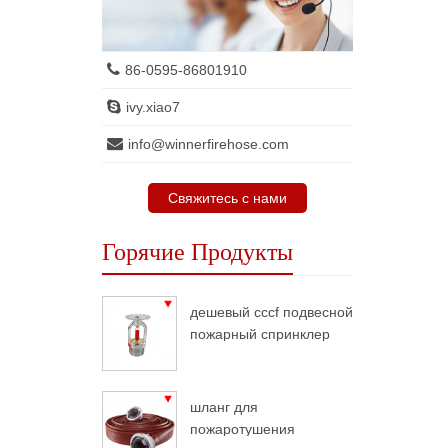
86-0595-86801910
ivy.xiao7
info@winnerfirehose.com
Свяжитесь с нами
Горячие Продукты
дешевый cccf подвесной
пожарный спринклер
шланг для
пожаротушения