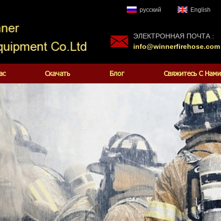
русский
English
ЭЛЕКТРОННАЯ ПОЧТА :
info@winnerfirehose.com
ас
Скачать
Блог
Свяжитесь С Нами