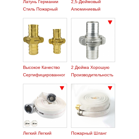
Латунь Германии
2,5-Дюймовый
Стиль Пожарный
Алюминиевый
Шланг Муфты Storz
Machino Пожарный
Шланг Сцепления
Высокое Качество
2 Дюйма Хорошую
Сертифицированног
Производительность
О Латуни Накадзима
Алюминия
Пожарный Шланг
Накадзима Шланг
Сцепления
Сцепления
Легкий Легкий
Пожарный Шланг