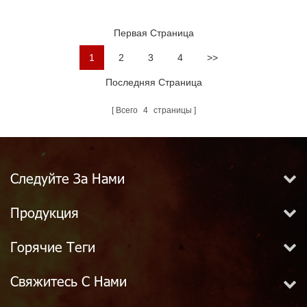
NH Огонь Шланг
Муфты Storz Шланг
Сцепления Фитинг
Первая Страница
1
2
3
4
>>
Последняя Страница
Всего
4
страницы
Следуйте За Нами
Продукция
Горячие Теги
Свяжитесь С Нами