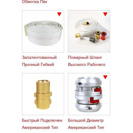
Обмотка Пвх
Пожарный Шланг
Запатентованный
Пожарный Шланг
Прочный Гибкий
Высокого Рабочего
Жирный Саржевый
Давления По Лесным
Пвх-Шланг
Пожарам Воды Лес
Службы
Быстрый Подключен
Большой Диаметр
Американский Тип
Американский Тип