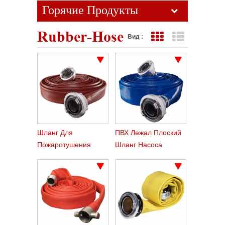
Горячие Продукты
Rubber-Hose
Вид :
Представление сетк
Представлен
Шланг Для
ПВХ Лежал Плоский
Пожаротушения
Шланг Насоса
Орошения Сельского
Хозяйства