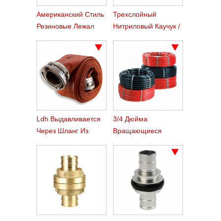
Американский Стиль
Трехслойный
Резиновые Лежал
Нитриловый Каучук /
Плоский Шланги
Подводящий Шланг
Ldh Выдавливается
3/4 Дюйма
Через Шланг Из
Вращающиеся
Нитрилового Каучука
Заложить Плоский
Огонь Шланг Reel
Шланг