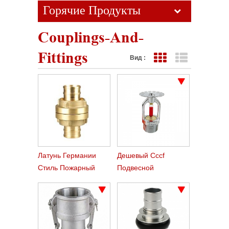
Горячие Продукты
Couplings-And-
Fittings
Вид :
Представление сетк
Представлен
Латунь Германии
Дешевый Cccf
Стиль Пожарный
Подвесной
Шланг Муфты Storz
Пожарный
Спринклер