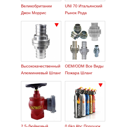
Великобритании
UNI 70 Итальянский
Джон Моррис
Рынок Рода
Пожарный Шланг
Пожарный Шланг
Сцепления
Сцепления
Высококачественный
OEM/ODM Все Виды
Алюминиевый Шланг
Пожара Шланг
Для Пожарного
Сцепления Размер И
Шланга
Тип
2,5-Дюймовый
0.6kg Abc Порошок