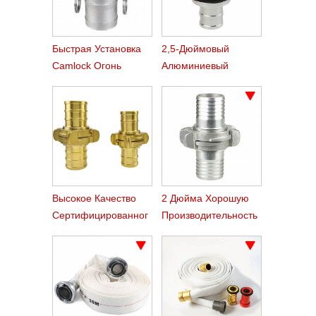
Быстрая Установка
2,5-Дюймовый
Camlock Огонь
Алюминиевый
Шланг Фитинги Типа
Machino Пожарный
C
Шланг Сцепления
Высокое Качество
2 Дюйма Хорошую
Сертифицированног
Производительность
О Латуни Накадзима
Алюминия
Пожарный Шланг
Накадзима Шланг
Сцепления
Сцепления