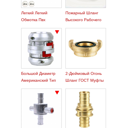
Легкий Легкий
Пожарный Шланг
Обмотка Пвх
Высокого Рабочего
Пожарный Шланг
Давления По Лесным
Пожарам Воды Лес
Службы
Большой Диаметр
2-Дюймовый Огонь
Американский Тип
Шланг ГОСТ Муфты
Муфты Storz Шланг
Адаптеров С
Женский Мужской
Поток