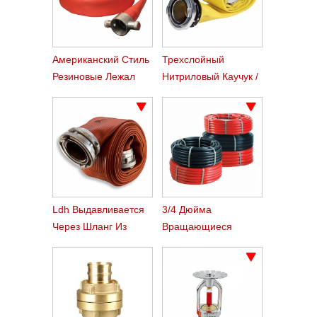
Американский Стиль
Трехслойный
Резиновые Лежал
Нитриловый Каучук /
Плоский Шланги
Подводящий Шланг
Ldh Выдавливается
3/4 Дюйма
Через Шланг Из
Вращающиеся
Нитрилового Каучука
Заложить Плоский
Огонь Шланг Reel
Шланг