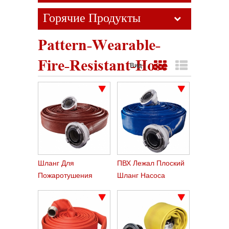
Горячие Продукты
Pattern-Wearable-
Fire-Resistant-Hose
Вид :
Представление сетк
Представлен
Шланг Для
ПВХ Лежал Плоский
Пожаротушения
Шланг Насоса
Орошения Сельского
Хозяйства