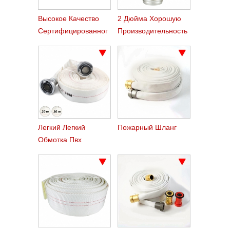
Высокое Качество
2 Дюйма Хорошую
Сертифицированног
Производительность
О Латуни Накадзима
Алюминия
Пожарный Шланг
Накадзима Шланг
Сцепления
Сцепления
Легкий Легкий
Пожарный Шланг
Обмотка Пвх
Пожарный Шланг