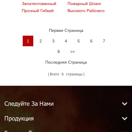
Запатентованный
Пожарный Шланг
Прочный Гибкий
Высокого Рабочего
Жирный Саржевый
Давления По Лесным
Пвх-Шланг
Пожарам Воды Лес
Первая Страница
Службы
1
2
3
4
5
6
7
8
>>
Последняя Страница
Всего
8
страницы
Следуйте За Нами
Продукция