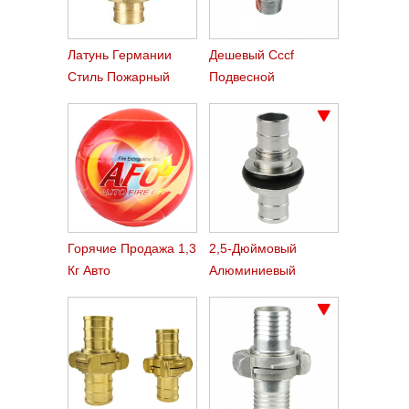
Латунь Германии
Дешевый Cccf
Стиль Пожарный
Подвесной
Шланг Муфты Storz
Пожарный
Спринклер
Горячие Продажа 1,3
2,5-Дюймовый
Кг Авто
Алюминиевый
Огнетушитель Мяч
Machino Пожарный
Шланг Сцепления