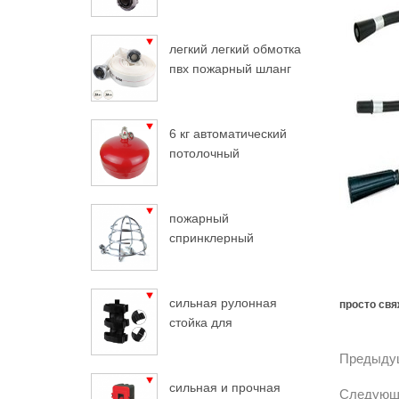
легкий легкий обмотка
пвх пожарный шланг
6 кг автоматический
потолочный
огнетушитель
пожарный
спринклерный
защитный хром
сильная рулонная
просто свя
стойка для
огнетушителя
Предыдущ
сильная и прочная
Следующ