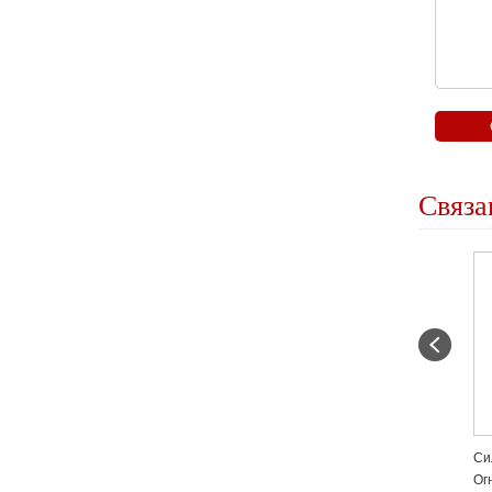
Связа
Огнетушитель
Сильная И Прочная Коробка
Пу
Огнетушителя Для Грузовых
Х