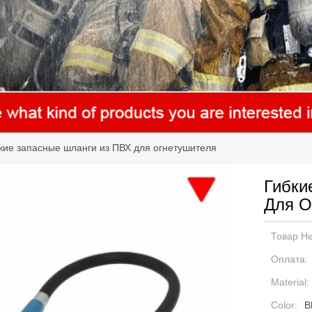
кие запасные шланги из ПВХ для огнетушителя
Гибки
Для О
Товар Не
Оплата:
Material:
Color:
B