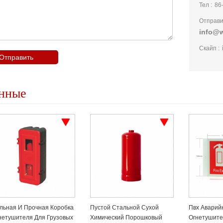
Тел :
86
Отправи
info@w
Скайп :
нные
стой Стальной Сухой
Пвх Аварийный
Металличе
имический Порошковый
Огнетушитель Огненный
Красного О