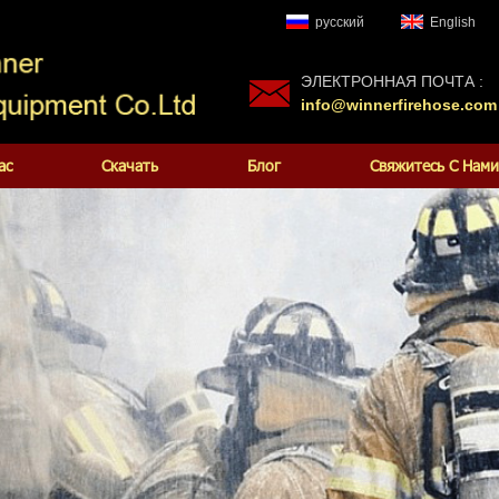
русский
English
ЭЛЕКТРОННАЯ ПОЧТА :
info@winnerfirehose.com
ас
Скачать
Блог
Свяжитесь С Нами