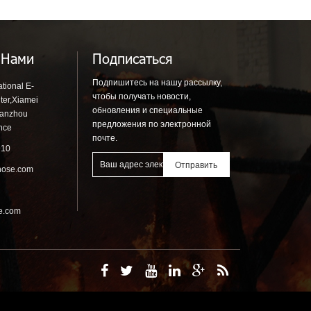
мым Плетеным
Пожаротушения
 Нами
Подписаться
Подпишитесь на нашу рассылку,
tional E-
чтобы получать новости,
ter,Xiamei
обновления и специальные
uanzhou
предложения по электронной
ince
почте.
910
hose.com
se.com