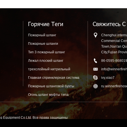
гнетушитель
Знак Безопасности
Регулируе
Канатом
Горячие Теги
Свяжитесь С
Пожарный шланг
Chenghui interna
Commercial Cen
Пожарные шланги
Town,Nan'an Q
Тип 3 пожарный шланг
City,Fujian Prov
Лежал плоский шланг
86-0595-86801
трехслойный нитрильный
info@winnerfire
резиновый шланг
Главная спринклерная система
ivy.xiao7
Пожарные шланговой бухты
ru.winnerfireho
Огонь шланг муфты типа
ing Equipment Co.Ltd. Все права защищены
m
51La