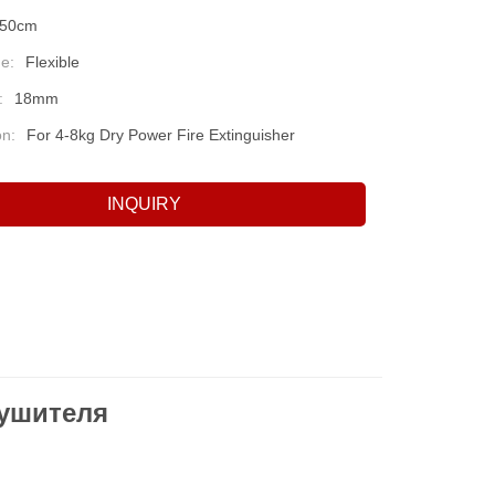
50cm
e:
Flexible
:
18mm
on:
For 4-8kg Dry Power Fire Extinguisher
INQUIRY
тушителя