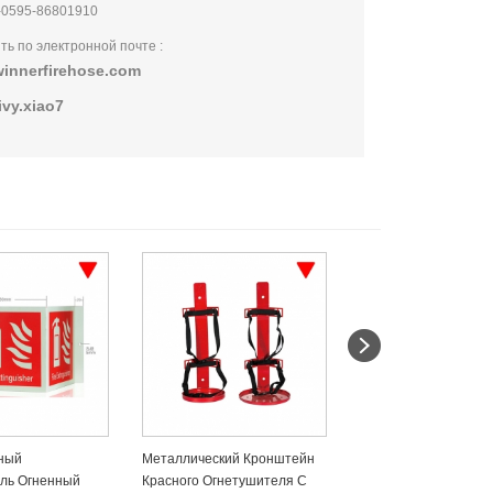
-0595-86801910
ть по электронной почте :
innerfirehose.com
ivy.xiao7
ский Кронштейн
Месячная Метка
Пылеулавливающая
гнетушителя С
Регистрации Огнетушителя
Для Автоматическог