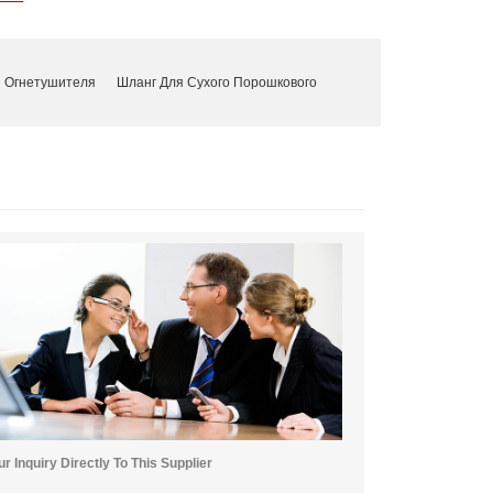
я Огнетушителя
Шланг Для Сухого Порошкового
r Inquiry Directly To This Supplier