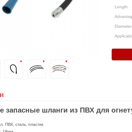
Length:
Advantag
Diameter
Applicati
и
е запасные шланги из ПВХ для огне
л: ПВХ, сталь, пластик
r: 18мм