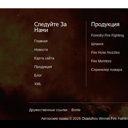
Автомобилей
О
Следуйте За
Продукция
Нами
Forestry Fire Fighting
Главная
Шланги
Новости
Fire Hose Nozzles
Карта сайта
Fire Monitors
Продукция
Спринклер пожара
Блог
XML
Дружественные ссылки :
Bonle
Авторские права © 2026 Quanzhou Winner Fire Fight
winnerfirehose.co