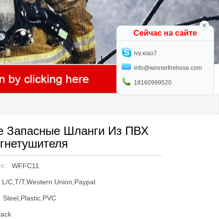
Сейчас на сайте
ivy.xiao7
info@winnerfirehose.com
18160999520
е Запасные Шланги Из ПВХ
гнетушителя
т.:
WFFC11
L/C,T/T,Western Union,Paypal
Steel,Plastic,PVC
lack