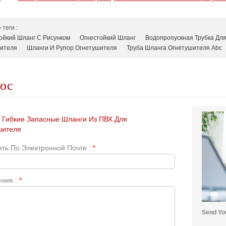
теги :
ойкий Шланг С Рисунком
Огнестойкий Шланг
Водопропускная Трубка Дл
ителя
Шланги И Рупор Огнетушителя
Труба Шланга Огнетушителя Abc
рос
Гибкие Запасные Шланги Из ПВХ Для
шителя
ть По Электронной Почте :
*
ние :
*
Send You