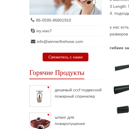
3.Length:
4. подход
86-0595-86801910
у нас ест
ivy.xiao7
размеров 
info@winnerfirehose.com
гибкие з
Свяжитесь с нами
Горячие Продукты
дешевый cccf подвесной
пожарный спринклер
шланг для
пожаротушения