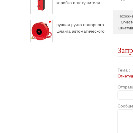
коробка огнетушителя
для грузовых
автомобилей
Похожие 
Огнест
ручная ручка пожарного
Огнетуш
шланга автоматического
разворота
Зап
Тема :
Огнету
Отправи
Сообще