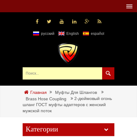
русский
English
español
Муфты Для Шлангов
Главная
2-дюймовый огонь
Brass Hose Coupling
шланг ГОСТ муфты адаптеров с женский
мужской поток
Категории