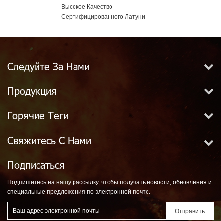
ist Spray
Высокое Качество
Латунь Германи
le Tip
Сертифицированного Латуни
Пожарный Шлан
Накадзима Пожарный Шланг
Сцепления
Следуйте За Нами
Продукция
Горячие Теги
Свяжитесь С Нами
Подписаться
Подпишитесь на нашу рассылку, чтобы получать новости, обновления и
специальные предложения по электронной почте.