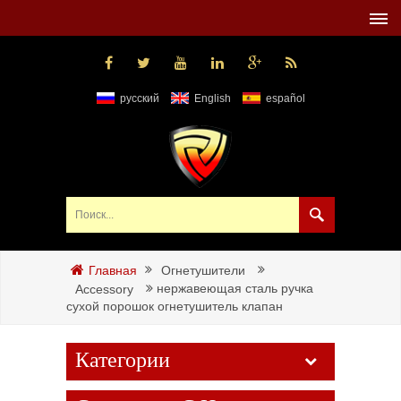
русский
English
español
Огнетушители
Главная
нержавеющая сталь ручка
Accessory
сухой порошок огнетушитель клапан
Категории