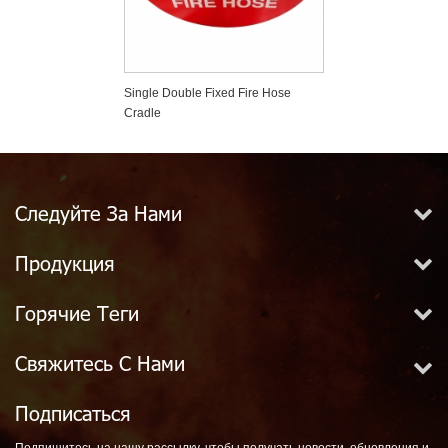
 Siamese Plain
Single Double Fixed Fire Hose
Double Cabinet M
Valve Or Clapper
Cradle
Cabinet With Loc
Следуйте За Нами
Продукция
Горячие Теги
Свяжитесь С Нами
Подписаться