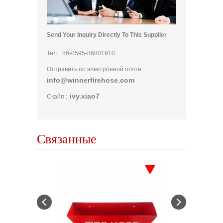
Send Your Inquiry Directly To This Supplier
Тел :
86-0595-86801910
Отправить по электронной почте :
info@winnerfirehose.com
ivy.xiao7
Скайп :
Связанные