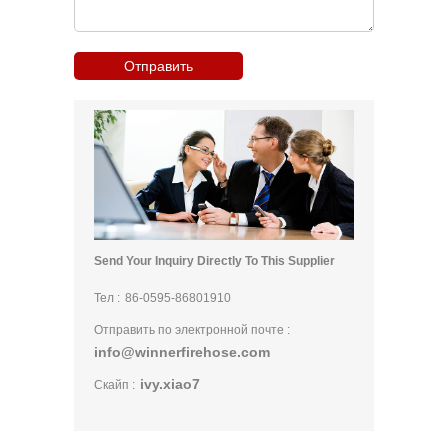
Send Your Inquiry Directly To This Supplier
Тел :
86-0595-86801910
Отправить по электронной почте :
info@winnerfirehose.com
ivy.xiao7
Скайп :