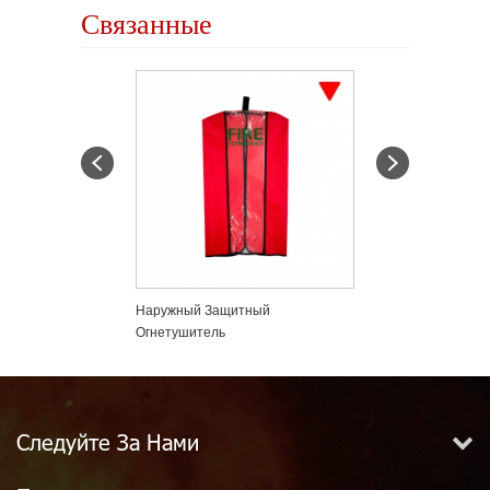
Связанные
т
Наружный Защитный
Защитные Пло
Огнетушитель
Следуйте За Нами